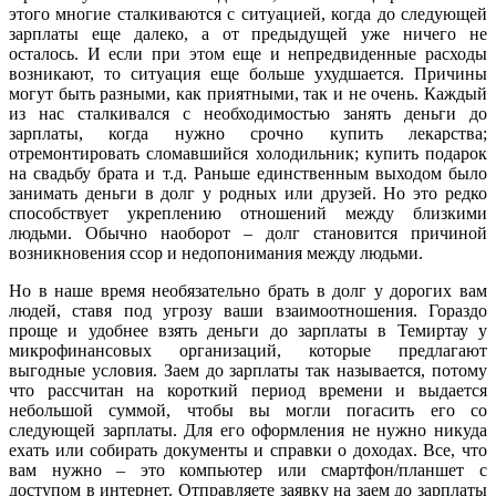
этого многие сталкиваются с ситуацией, когда до следующей
зарплаты еще далеко, а от предыдущей уже ничего не
осталось. И если при этом еще и непредвиденные расходы
возникают, то ситуация еще больше ухудшается. Причины
могут быть разными, как приятными, так и не очень. Каждый
из нас сталкивался с необходимостью занять деньги до
зарплаты, когда нужно срочно купить лекарства;
отремонтировать сломавшийся холодильник; купить подарок
на свадьбу брата и т.д. Раньше единственным выходом было
занимать деньги в долг у родных или друзей. Но это редко
способствует укреплению отношений между близкими
людьми. Обычно наоборот – долг становится причиной
возникновения ссор и недопонимания между людьми.
Но в наше время необязательно брать в долг у дорогих вам
людей, ставя под угрозу ваши взаимоотношения. Гораздо
проще и удобнее взять деньги до зарплаты в Темиртау у
микрофинансовых организаций, которые предлагают
выгодные условия. Заем до зарплаты так называется, потому
что рассчитан на короткий период времени и выдается
небольшой суммой, чтобы вы могли погасить его со
следующей зарплаты. Для его оформления не нужно никуда
ехать или собирать документы и справки о доходах. Все, что
вам нужно – это компьютер или смартфон/планшет с
доступом в интернет. Отправляете заявку на заем до зарплаты